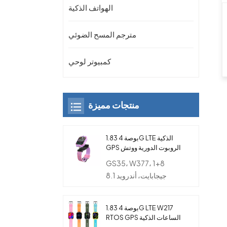
الهواتف الذكية
مترجم المسح الضوئي
كمبيوتر لوحي
منتجات مميزة
1.83 بوصة 4G LTE الذكية
GPS الروبوت الدورية ووتش
الهاتف مع كاميرا مزدوجة
GS35، W377، 1+8
للأطفال
جيجابايت، أندرويد 8.1
1.83 بوصة 4G LTE W217
RTOS GPS الساعات الذكية
مع بطاقة SIM والكاميرا و