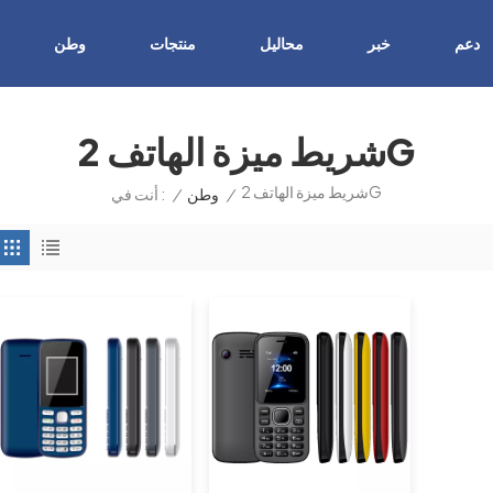
دعم
خبر
محاليل
منتجات
وطن
شريط ميزة الهاتف 2G
شريط ميزة الهاتف 2G
/
وطن
/
أنت في :