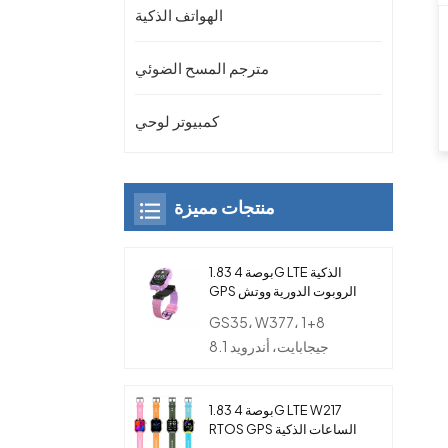
الهواتف الذكية
مترجم المسح الضوئي
كمبيوتر لوحي
منتجات مميزة
1.83 بوصة 4G LTE الذكية
GPS الروبوت الدورية ووتش
الهاتف مع كاميرا مزدوجة
GS35، W377، 1+8
للأطفال
جيجابايت، أندرويد 8.1
1.83 بوصة 4G LTE W217
RTOS GPS الساعات الذكية
مع بطاقة SIM والكاميرا و