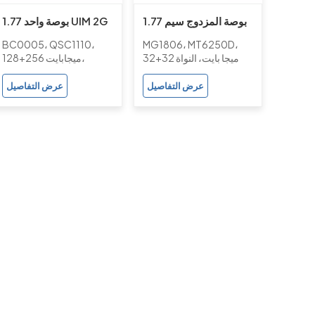
1.77 بوصة المزدوج سيم
1.77 بوصة واحد UIM 2G
2G GSM ميزة الهاتف مع
سى دى ام ايه بار ميزة
BC0005، QSC1110،
MG1806، MT6250D،
شرائح MT6250D
الهاتف مع شرائح
32+32 ميجا بايت، النواة
128+256 ميجابايت،
QSC1110
Brew3.1.5
عرض التفاصيل
عرض التفاصيل