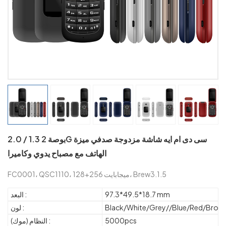
2.0 / 1.3 بوصة 2G سى دى ام ايه شاشة مزدوجة صدفي ميزة
الهاتف مع مصباح يدوي وكاميرا
FC0001، QSC1110، 128+256 ميجابايت، Brew3.1.5
97.3*49.5*18.7 mm
البعد :
Black/White/Grey//Blue/Red/Brow
لون :
5000pcs
النظام (موك) :