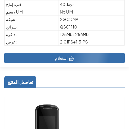
40days
فترة إنتاج :
No UIM
سيم / UIM :
2G CDMA
شبكة :
QSC1110
شرائح :
128Mb+256Mb
ذاكرة :
2.0 IPS+1.3 IPS
عرض :
استعلام
تفاصيل المنتج