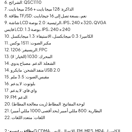
6. الشرائح: QSC1110
7. الذاكرة: 128 ميجا بايت + 256 ميجا بايت
8. بطاقة TF/SD: نعم، بسعة تصل إلى 16 جيجابايت
9. شاشة LCD الرئيسية: 2.0 بوصة، IPS، 240 × 320، QVGA
فايس LCD: 1.3 بوصة، IPS، 240 × 240
10. الكاميرا: 0.3 ميجابكسل، الاستيفاء: 1.3 ميجابكسل
11. مكبر الصوت: 1511 بوكس
12. الريسيفر: 1206, FPC
13. المحرك: 1030 (الخيار: لا)
14. الشعلة: الدعم. مصباح يدوي
14. منفذ الشحن: مايكرو USB 2.0
15. مقبس الصوت: 3.5 ملم
16. بلوتوث: لا يدعم
17. واي فاي: لا يدعم
19. FM: الدعم
20. لوحة المفاتيح: المطاط (زيت معالجة المطاط)
21. البطارية: 800 مللي أمبير (بحد أقصى 1000 مللي أمبير)
22. اللغات: متعدد اللغات
وظائف رئيسيه:
2G CDMA، الاتصال، النص، FM، MP3، MP4، الكاميرا،