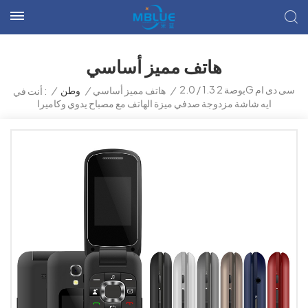
هاتف مميز أساسي
2.0 / 1.3 بوصة 2G سى دى ام
/
هاتف مميز أساسي
/
وطن
/
أنت في :
ايه شاشة مزدوجة صدفي ميزة الهاتف مع مصباح يدوي وكاميرا