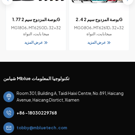
2.4 بوصة المزدوج سيم 2G
1.77 بوصة المزدوج سيم 2G
GSM بار ميزة الهاتف مع شرائح
GSM ميزة الهاتف مع شرائح
M
MG1806، MT6250D، 32+32
MG0806، MT6261D، 32+32
MT6250D
MT6261D
ميجابايت، النواة
ميجا بايت، النواة
عرض المزيد
عرض المزيد
شيامن Mblue تكنولوجيا المعلومات
Room 301, Building A, Taidi Haixi Centre, No.891, Haicang
Avenue, Haicang Disrtict, Xiamen
+86 -18030229768
tobby@mbluetech.com