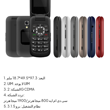
1. البعد: 97.3*49.5*18.7 ملم
2. UIM: لا يوجد UIM
3. الشبكة: 2G CDMA
4. تردد الشبكة:
سى دى ام ايه 800 ميجا هرتز/1900 ميجا هرتز
5. نظام التشغيل: برو 3.1.5