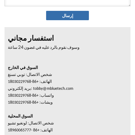
إرسال
استفسار مجاني
وسوف نقوم بالرد عليه في غضون 24 ساعة
السوق في الخارج
شخص الاتصال: توبي تسنغ
الهاتف: +86-18030229768
tobby@mbluetech.com
بريد إلكتروني:
واتساب: +86-18030229768
ويشات:
+86-18030229768
السوق المحلية
شخص الاتصال: لونغبو تشيو
الهاتف: +86 -18960065777