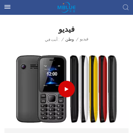
فيديو
فيديو
/
وطن
/
أنت في :