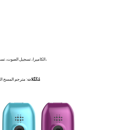
: 4G LTE، الاتصال، الرسائل النصية، FM، MP3، الكاميرا، تسجيل الصوت، تسجيل الفيديو، الترجمة،
مُكَمِّلات
: مترجم المسح الضوئي × 1، دليل المستخدم × 1، طبقة واقية × 1، حقيبة