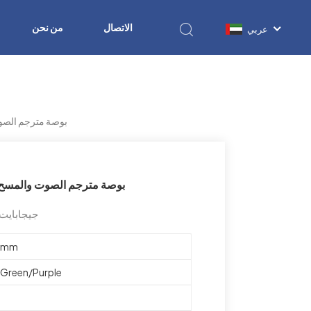
الاتصال
من نحن
عربي
4G LTE 3.71 بوصة مت
4G LTE 3.71 بوصة مترجم الصوت و
K8، SL8541E، 1 جيجابايت + 16 جيجابايت،
14mm
r/Green/Purple