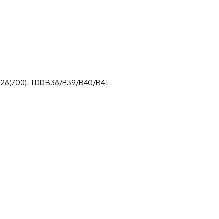
4G قوات الدفاع عن الديمقراطية /B39/B40/B41