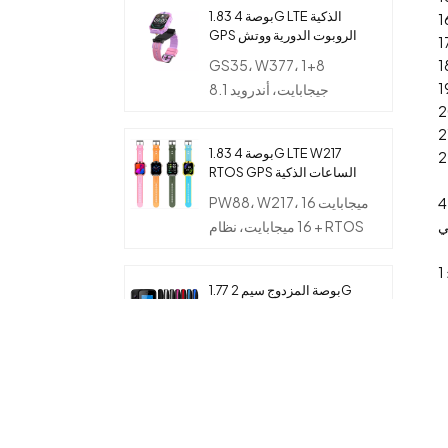
1.83 بوصة 4G LTE الذكية
GPS الروبوت الدورية ووتش
الهاتف مع كاميرا مزدوجة
GS35، W377، 1+8
للأطفال
جيجابايت، أندرويد 8.1
1.83 بوصة 4G LTE W217
RTOS GPS الساعات الذكية
مع بطاقة SIM والكاميرا و
PW88، W217، 16 ميجابايت
NFC ومعدل السمع ومراقبة
+ 16 ميجابايت، نظام RTOS
درجة الحرارة للأطفال
1.77 بوصة المزدوج سيم 2G
GSM بار ميزة الهاتف مع
الكاميرا
MG1801، MT6261D،
32+32 ميجابايت، النواة
1.77 بوصة المزدوج سيم 2G
GSM ميزة الهاتف مع شرائح