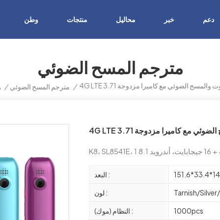
دعم
خبر
محاليل
منتجات
وطن
مترجم المسح الضوئي
رجم الصوت والمسح الضوئي مع كاميرا مزدوجة
/
مترجم المسح الضوئي
/
و
المسح الضوئي مع كاميرا مزدوجة
 أندرويد 8.1
151.6*33.4*
البعد :
Tarnish/Silve
لون :
1000pcs
النظام (موك) :