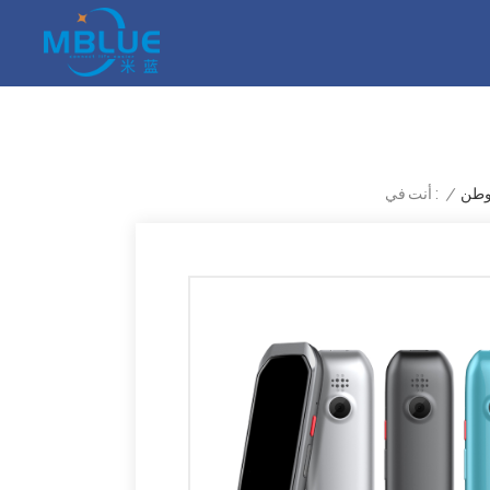
طن
/
أنت في :