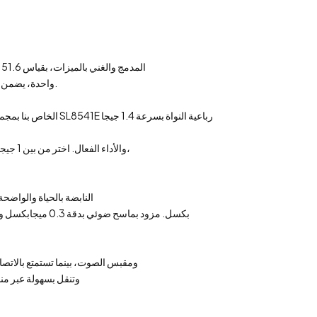
نقدم لكم مترجم المسح الضوئي 4G LTE المدمج والغني بالميزات، بقياس 151.6*33.4*14 ملم، والمصمم لتلبية احتياجاتك
نمط الحياة الحديث. مزود بفتحة بطاقة Nano SIM واحدة، يضمن هذا الجهاز اتصالاً سلسًا أثناء التنقل.
والأداء الفعال. اختر من بين 1 جيجابايت + 16 جيجابايت أو اختر مساحة تخزين أكبر مع تكوين 2 جيجابايت + 16 جيجابايت،
انغمس في متعة بصرية مع شاشة LCD النابضة بالحياة والواضحة مقاس 3.71 بوصة
240*960 بكسل. مزود بماسح ضوئي بدقة 0.3 ميجابكسل وكاميرا خلفية بدقة 5 ميجابكسل، حيث يلتقط هذا الجهاز كل لحظة بوضوح
تواصل بسلاسة مع الآخرين باستخدام منفذ الشحن USB 2.0 من النوع C ومقبس الصوت، بينم
مع دعم WiFi 802.11 a/b/g/n. استمتع بالترفيه مع ميزة 