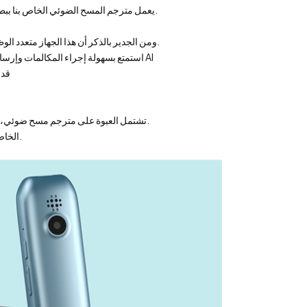
يعمل مترجم المسح الضوئي الخاص بنا ببطارية بقوة 1200 مللي أمبير في الساعة، ويوفر طاقة كافية لمواكبة متطلباتك اليومية.
ومن الجدير بالذكر أن هذا الجهاز متعدد الوظائف يتجاوز نطاق الهاتف الذكي النموذجي، حيث يقدم مجموعة من الميزات المبتكرة.
استمتع بسهولة إجراء المكالمات وإرسال الرسائل النصية والتقاط الصور وتسجيل مقاطع الفيديو واستخدام المساعد الصوتي AI
قدر
تشتمل العبوة على مترجم مسح ضوئي، ودليل مستخدم، وفيلم واقي، وحقيبة فلنلت، وصندوق ألوان أنيق للحفاظ على الأمان.
استمتع بتجربة مثال للأناقة والوظيفة والراحة مع مترجم المسح الضوئي 4G LTE الخاص بنا.