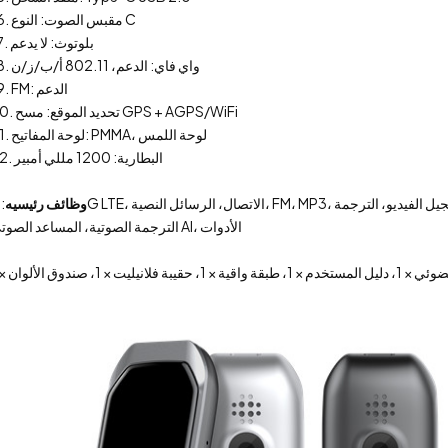
16. مقبس الصوت: النوع C
17. بلوتوث: لا يدعم
18. واي فاي: الدعم، 802.11 أ/ب/ز/ن
19. FM: الدعم
20. تحديد الموقع: مسح GPS + AGPS/WiFi
21. لوحة المفاتيح: PMMA، لوحة اللمس
22. البطارية: 1200 مللي أمبير
وظائف رئيسيه
الترجمة الصوتية، المساعد الصوتي AI، الأدوات
 فلانيليت × 1، صندوق الألوان × 1