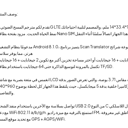
وصف المنتج:
مدعومًا بنظام التشغيل Android 8.1.0، يتميز برنامج Scan Translator الخاص بنا بمجموعة شرائح SL8541E رباعية النواة بسرع
هرتز، مما يوفر سلاس
تكتمل بالمرونة لتوسيع الذاكرة حتى 64 جيجابايت باستخدام بطاقة TF/SD.
، والتي تعرض الصور بدقة
والتفاصيل.
ا تستمتع بالاتصال اللاسلكي
راديو FM، وتنقل بسهولة عبر مناطق غير معروفة
مع تحديد موقع المسح GPS + AGPS/WiFi.