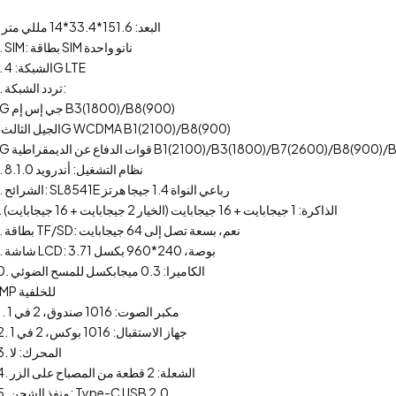
1. البعد: 151.6*33.4*14 مللي متر
2. SIM: بطاقة SIM نانو واحدة
3. الشبكة: 4G LTE
4. تردد الشبكة:
2G جي إس إم B3(1800)/B8(900)
الجيل الثالث 3G WCDMA B1(2100)/B8(900)
B1(2100)/B3(1800)/B7(2600)/B8(900)/B28(700)، TDD B38
5. نظام التشغيل: أندرويد 8.1.0
6. الشرائح: SL8541E رباعي النواة 1.4 جيجا هرتز
7. الذاكرة: 1 جيجابايت + 16 جيجابايت (الخيار 2 جيجابايت + 16 جيجابايت)
8. بطاقة TF/SD: نعم، بسعة تصل إلى 64 جيجابايت
9. شاشة LCD: 3.71 بوصة، 240*960 بكسل
10. الكاميرا: 0.3 ميجابكسل للمسح الضوئي
5MP للخلفية
11. مكبر الصوت: 1016 صندوق، 2 في 1
12. جهاز الاستقبال: 1016 بوكس، 2 في 1
13. المحرك: لا
14. الشعلة: 2 قطعة من المصباح على الزر
15. منفذ الشحن: Type-C USB 2.0