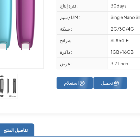
30days
فترة إنتاج :
Single Nano S
سيم / UIM :
2G/3G/4G
شبكة :
SL8541E
شرائح :
1GB+16GB
ذاكرة :
3.71 Inch
عرض :
تحميل
استعلام
تفاصيل المنتج