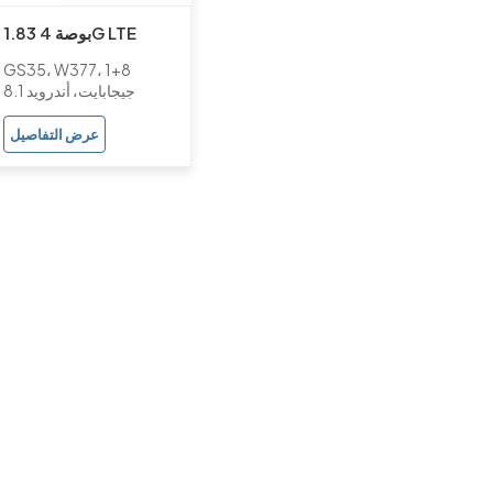
1.83 بوصة 4G LTE
الذكية GPS الروبوت
GS35، W377، 1+8
الدورية ووتش الهاتف مع
جيجابايت، أندرويد 8.1
كاميرا مزدوجة للأطفال
عرض التفاصيل