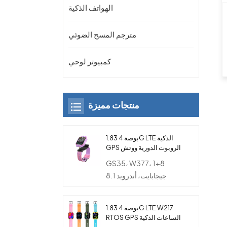
الهواتف الذكية
مترجم المسح الضوئي
كمبيوتر لوحي
منتجات مميزة
1.83 بوصة 4G LTE الذكية
GPS الروبوت الدورية ووتش
الهاتف مع كاميرا مزدوجة
GS35، W377، 1+8
للأطفال
جيجابايت، أندرويد 8.1
1.83 بوصة 4G LTE W217
RTOS GPS الساعات الذكية
مع بطاقة SIM والكاميرا و