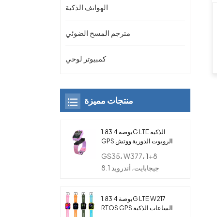
الهواتف الذكية
مترجم المسح الضوئي
كمبيوتر لوحي
منتجات مميزة
1.83 بوصة 4G LTE الذكية
GPS الروبوت الدورية ووتش
الهاتف مع كاميرا مزدوجة
GS35، W377، 1+8
للأطفال
جيجابايت، أندرويد 8.1
1.83 بوصة 4G LTE W217
RTOS GPS الساعات الذكية
مع بطاقة SIM والكاميرا و