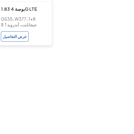
1.83 بوصة 4G LTE
الذكية GPS الروبوت
GS35، W377، 1+8
الدورية ووتش الهاتف مع
جيجابايت، أندرويد 8.1
كاميرا مزدوجة للأطفال
عرض التفاصيل