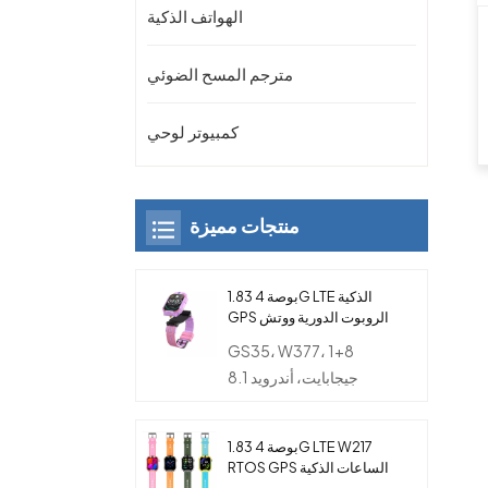
الهواتف الذكية
مترجم المسح الضوئي
كمبيوتر لوحي
منتجات مميزة
1.83 بوصة 4G LTE الذكية
GPS الروبوت الدورية ووتش
الهاتف مع كاميرا مزدوجة
GS35، W377، 1+8
للأطفال
جيجابايت، أندرويد 8.1
1.83 بوصة 4G LTE W217
RTOS GPS الساعات الذكية
مع بطاقة SIM والكاميرا و