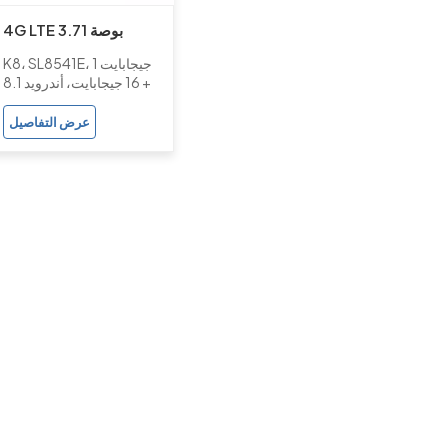
4G LTE 3.71 بوصة
مترجم الصوت والمسح
K8، SL8541E، 1 جيجابايت
الضوئي مع كاميرا مزدوجة
+ 16 جيجابايت، أندرويد 8.1
عرض التفاصيل