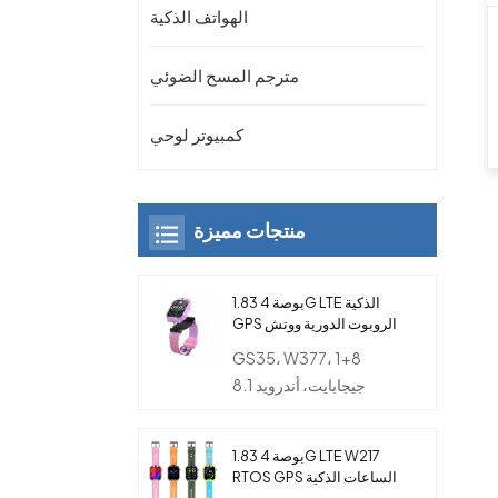
الهواتف الذكية
مترجم المسح الضوئي
كمبيوتر لوحي
منتجات مميزة
1.83 بوصة 4G LTE الذكية
GPS الروبوت الدورية ووتش
الهاتف مع كاميرا مزدوجة
GS35، W377، 1+8
للأطفال
جيجابايت، أندرويد 8.1
1.83 بوصة 4G LTE W217
RTOS GPS الساعات الذكية
مع بطاقة SIM والكاميرا و