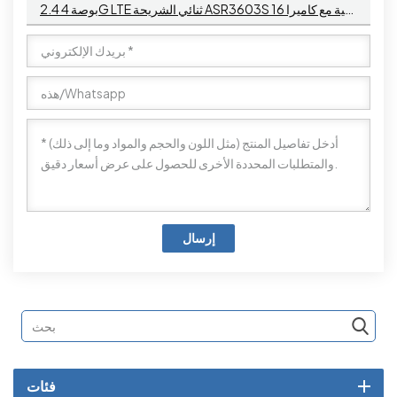
2.4 بوصة 4G LTE ثنائي الشريحة ASR3603S 16 ميجابايت + 24 ميجابايت هاتف بميزة أساسية مع كاميرا
إرسال
فئات