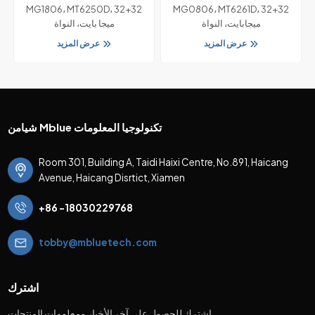
GSM بار ميزة الهاتف مع شرائح
GSM ميزة الهاتف مع شرائح
M
MG1806، MT6250D، 32+32
MG0806، MT6261D، 32+32
MT6250D
MT6261D
ميجابايت، النواة
ميجا بايت، النواة
عرض المزيد
عرض المزيد
شيامن Mblue تكنولوجيا المعلومات
Room 301, Building A, Taidi Haixi Centre, No.891, Haicang
Avenue, Haicang Disrtict, Xiamen
+86 -18030229768
tobby@mbluetech.com
اشترك
اشترك للحصول على آخر الأخبار ومعلومات المنتجات