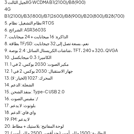
الجيل الثالث 3G WCDMA B1(2100)/B8(900)
4G
B1(2100)/B3(1800)/B7(2600)/B8(900)/B20(800)/B28(700)
5. نظام التشغيل: نظام RTOS
6. الشرائح: ASR3603S
7. الذاكرة: 16 ميجابايت + 24 ميجابايت
8. بطاقة TF/SD: نعم، بسعة تصل إلى 32 جيجابايت
9. شاشات الكريستال السائل: 2.4 بوصة، TFT، 240 × 320، QVGA
10. الكاميرا: 0.3 ميجابكسل
11. مكبر الصوت: 2030 بوكس، 2 في 1
12. جهاز الاستقبال: 2030 بوكس، 2 في 1
13. المحرك: 1027 (الخيار: لا)
14. الشعلة: الدعم
15. منفذ الشحن: Type-C USB 2.0
16. مقبس الصوت: /
17. بلوتوث: لا يدعم
18. واي فاي: الدعم
19. FM: لا يدعم
20. لوحة المفاتيح: بلاستيك + مطاط
21. البطارية: 1500 مللي أمبير (بحد أقصى 2500 مللي أمبير)