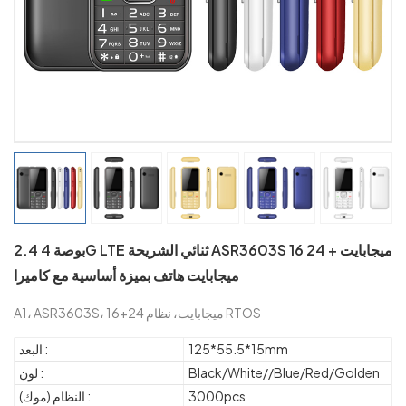
2.4 بوصة 4G LTE ثنائي الشريحة ASR3603S 16 ميجابايت + 24
ميجابايت هاتف بميزة أساسية مع كاميرا
A1، ASR3603S، 16+24 ميجابايت، نظام RTOS
125*55.5*15mm
البعد :
Black/White//Blue/Red/Golden
لون :
3000pcs
النظام (موك) :