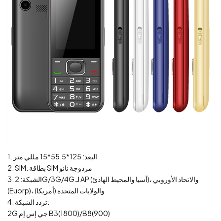
1. البعد: 125*55.5*15 مللي متر
2. SIM: بطاقة SIM مزدوجة نانو
3. الشبكة: 2G/3G/4G لـ AP (آسيا والمحيط الهادئ)، والاتحاد الأوروبي
(Euorp)، والولايات المتحدة (أمريكا)
4. تردد الشبكة:
2G جي إس إم B3(1800)/B8(900)