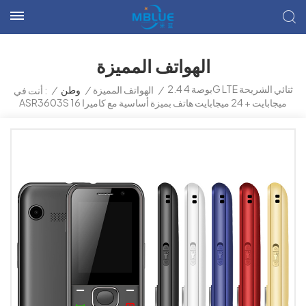
الهواتف المميزة
2.4 بوصة 4G LTE ثنائي الشريحة
/
الهواتف المميزة
/
وطن
/
أنت في :
ASR3603S 16 ميجابايت + 24 ميجابايت هاتف بميزة أساسية مع كاميرا