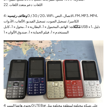
22. اللغات: دعم متعدد اللغات
وظائف رئيسيه:
4G / 3G / 2G، WiFi، الاتصال، النص، FM، MP3، MP4،
الكاميرا، تسجيل الصوت، تسجيل الفيديو، الألعاب، الأدوات
مُكَمِّلات:
الهاتف المحمول × 1، البطارية × 1، محول × 1، كابل USB × 1، دليل
المستخدم × 1، فيلم الحماية × 1، صندوق الألوان × 1
يحتوي هاتفنا المميز 4G LTE Bar على شبكة مختلفة لمنطقة مختلفة مثل