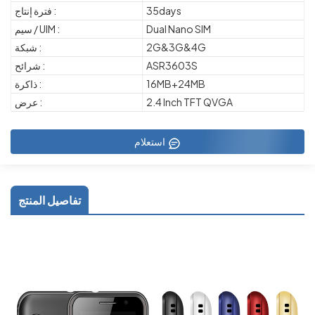
35days
فترة إنتاج :
Dual Nano SIM
سيم / UIM :
2G&3G&4G
شبكة :
ASR3603S
شرائح :
16MB+24MB
ذاكرة :
2.4 Inch TFT QVGA
عرض :
استعلام
تفاصيل المنتج