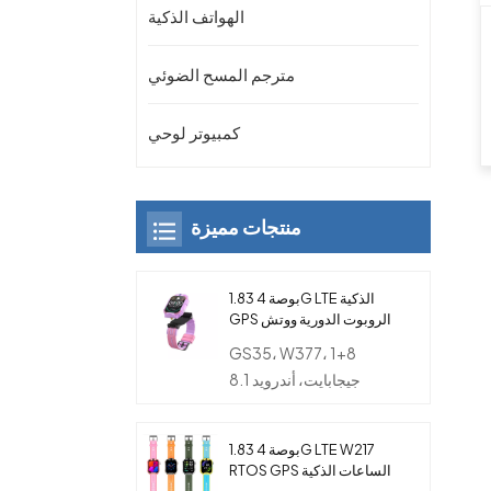
الهواتف الذكية
مترجم المسح الضوئي
كمبيوتر لوحي
منتجات مميزة
1.83 بوصة 4G LTE الذكية
GPS الروبوت الدورية ووتش
الهاتف مع كاميرا مزدوجة
GS35، W377، 1+8
للأطفال
جيجابايت، أندرويد 8.1
1.83 بوصة 4G LTE W217
RTOS GPS الساعات الذكية
مع بطاقة SIM والكاميرا و