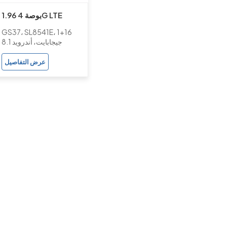
1.96 بوصة 4G LTE
الروبوت الهاتف الذكي
GS37، SL8541E، 1+16
ووتش مع كاميرا مزدوجة
جيجابايت، أندرويد 8.1
للبالغين دعم تعقب اللياقة
عرض التفاصيل
البدنية