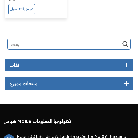
كاميرا مزدوجة 1700mAh
عرض التفاصيل
البطارية
فئات
منتجات مميزة
شيامن Mblue تكنولوجيا المعلومات
Room 301, Building A, Taidi Haixi Centre, No.891, Haicang