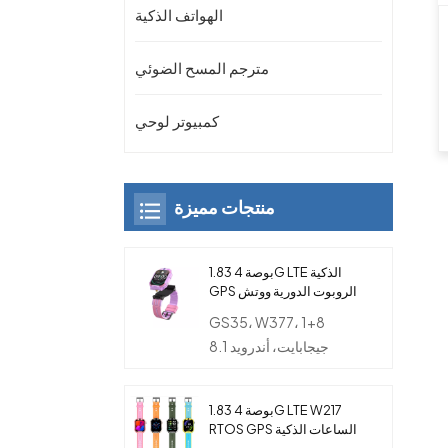
الهواتف الذكية
مترجم المسح الضوئي
كمبيوتر لوحي
منتجات مميزة
1.83 بوصة 4G LTE الذكية
GPS الروبوت الدورية ووتش
الهاتف مع كاميرا مزدوجة
GS35، W377، 1+8
للأطفال
جيجابايت، أندرويد 8.1
1.83 بوصة 4G LTE W217
RTOS GPS الساعات الذكية
مع بطاقة SIM والكاميرا و