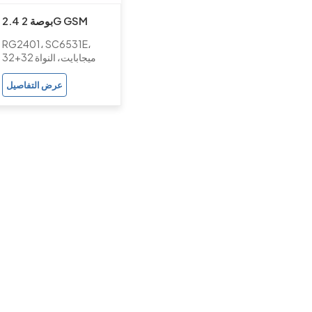
2.4 بوصة 2G GSM
المزدوج سيم المزدوج
RG2401، SC6531E،
الاحتياطية SC6531E
32+32 ميجابايت، النواة
شريط الموسيقى ميزة
عرض التفاصيل
الهاتف