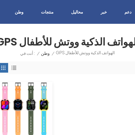
دعم
خبر
محاليل
منتجات
وطن
GP الهواتف الذكية ووتش للأطفال
GPS الهواتف الذكية ووتش للأطفال
/
وطن
/
أنت في :