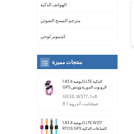
الهواتف الذكية
مترجم المسح الضوئي
كمبيوتر لوحي
منتجات مميزة
1.83 بوصة 4G LTE الذكية
GPS الروبوت الدورية ووتش
الهاتف مع كاميرا مزدوجة
GS35، W377، 1+8
للأطفال
جيجابايت، أندرويد 8.1
1.83 بوصة 4G LTE W217
RTOS GPS الساعات الذكية
مع بطاقة SIM والكاميرا و