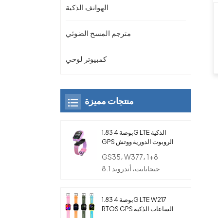
الهواتف الذكية
مترجم المسح الضوئي
كمبيوتر لوحي
منتجات مميزة
1.83 بوصة 4G LTE الذكية
GPS الروبوت الدورية ووتش
الهاتف مع كاميرا مزدوجة
GS35، W377، 1+8
للأطفال
جيجابايت، أندرويد 8.1
1.83 بوصة 4G LTE W217
RTOS GPS الساعات الذكية
مع بطاقة SIM والكاميرا و