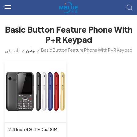
Basic Button Feature Phone With
P+R Keypad
Basic Button Feature Phone With P+R Keypad
/
وطن
/
أنت في :
2.4 Inch 4G LTE Dual SIM
UIS8910FF 16MB+16MB