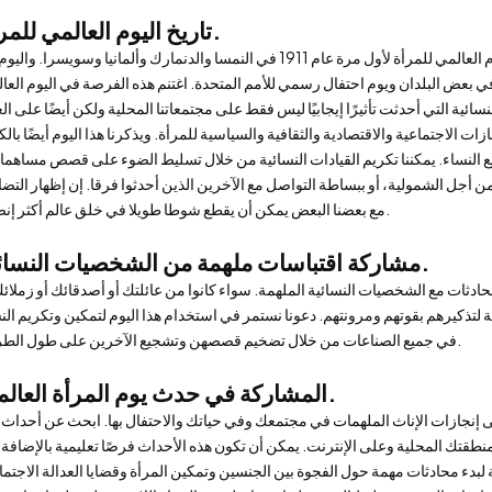
تاريخ اليوم العالمي للمرأة.
وبحسب منظمة اليوم العالمي للمرأة، فقد تم الاحتفال باليوم العالمي للمرأة لأول مرة عام 1911 في النمسا والدنمارك وألمانيا وسويسرا. 
 في بعض البلدان ويوم احتفال رسمي للأمم المتحدة. اغتنم هذه الفرصة في اليوم العا
ت الاجتماعية والاقتصادية والثقافية والسياسية للمرأة. ويذكرنا هذا اليوم أيضًا بالك
 النساء. يمكننا تكريم القيادات النسائية من خلال تسليط الضوء على قصص مساهما
من أجل الشمولية، أو ببساطة التواصل مع الآخرين الذين أحدثوا فرقا. إن إظهار التض
مع بعضنا البعض يمكن أن يقطع شوطا طويلا في خلق عالم أكثر إنصافا.
مشاركة اقتباسات ملهمة من الشخصيات النسائية.
ء المحادثات مع الشخصيات النسائية الملهمة. سواء كانوا من عائلتك أو أصدقائك أو زملائك
ذكيرهم بقوتهم ومرونتهم. دعونا نستمر في استخدام هذا اليوم لتمكين وتكريم الن
في جميع الصناعات من خلال تضخيم قصصهن وتشجيع الآخرين على طول الطريق.
المشاركة في حدث يوم المرأة العالمي.
لى إنجازات الإناث الملهمات في مجتمعك وفي حياتك والاحتفال بها. ابحث عن أحداث 
نطقتك المحلية وعلى الإنترنت. يمكن أن تكون هذه الأحداث فرصًا تعليمية بالإضافة 