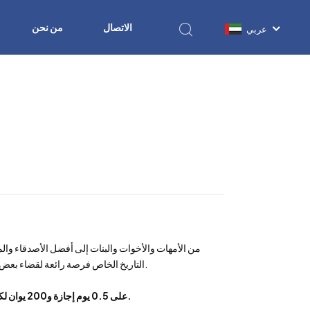
الاتصال
من نحن
عربي
من الأمهات والأخوات والبنات إلى أفضل الأصدقاء والمعل
التاريخ الخاص فرصة رائعة لقضاء بعض الوقت من العام لتكريم وتقدير الشخصيات النسائية التي دعمتنا وأرشدتنا وألهمتنا بقوتها.
تحصل جميع نساء MBLUE على 0.5 يوم إجازة و200 يوان لكل واحدة منهن للاحتفال بالتاريخ الخاص: يوم المرأة العالمي.