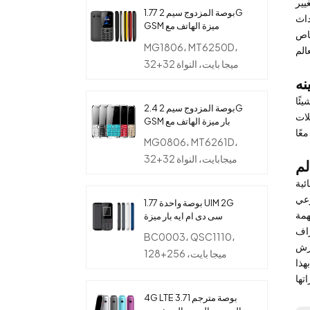
يير
1.77 بوصة المزدوج سيم 2G
داث
GSM ميزة الهاتف مع
خاص
شرائح MT6250D
MG1806، MT6250D،
32+32 ميجا بايت، النواة
ئًا
2.4 بوصة المزدوج سيم 2G
لات
GSM بار ميزة الهاتف مع
شرائح MT6261D
MG0806، MT6261D،
32+32 ميجابايت، النواة
ئية
رعي
1.77 بوصة واحدة UIM 2G
سى دى ام ايه بار ميزة
الهاتف بدون كاميرا
راف
BC0003، QSC1110،
ورش
128+256 ميجا بايت،
هذا
الإصدار 3.1.5
4G LTE 3.71 بوصة مترجم