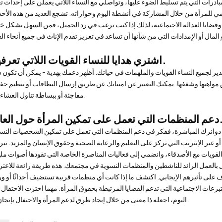
ادرات التي يتم تسليط الضوء عليها، وتواصلي مع النساء اللاتي يعملن على إحداث تغ
عالمي للمرأة من خلال المشاركة في أنشطة اليوم وحواراته. تشجع العديد من هذه الأح
 وقضايا العدالة الاجتماعية، لذلك إذا كنت ترغب في رد الجميل، فمن السهل بشكل 
اشتري هدايا للنساء القويات اللاتي تعرفينه.
قدير لجميع النساء القويات والملهمات في حياتك. أظهر دعمك بهدية - يمكن أن تكون شي
مواهبها وشغفها. يمكنك التعبير عن امتنانك عن طريق إرسال البطاقات أو تنظيم حف
مفاجئة أو ببساطة تناول العشاء معًا.
لتي تعمل على تمكين المرأة حول العالم.
دوائرك المباشرة، ففكر في دعم المنظمات التي تعمل على تمكين الشخصيات النسا
 عبر الإنترنت التي تركز على التعليم والرعاية الصحية وحقوق الإنسان والمزيد. تب
ال بالعمل الرائد للناشطين والمنظمات النسوية في مجتمعك. هذه طريقة رائعة للاعت
على تأثيرهم الإيجابي. اكتشف ما إذا كانت أي منظمات قريبة تستضيف أحداثًا أو 
ات الاجتماعية التي تدعم القضايا المرتبطة بحقوق المرأة. مهما اخترت الاحتفال ب
اليوم، اجعله ذا معنى من خلال إيجاد طرق لدعم المرأة والاحتفال بإنجازاتها.