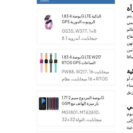
واليوم يتم
1.83 بوصة 4G LTE الذكية
GPS الروبوت الدورية
لمي
ووتش الهاتف مع كاميرا
GS35، W377، 1+8
مزدوجة للأطفال
فاح
جيجابايت، أندرويد 8.1
تهن
امن
1.83 بوصة 4G LTE W217
RTOS GPS الساعات
الذكية مع بطاقة SIM
PW88، W217، 16 ميجابايت
والكاميرا و NFC ومعدل
 أو
+ 16 ميجابايت، نظام RTOS
السمع ومراقبة درجة
ساء
الحرارة للأطفال
1.77 بوصة المزدوج سيم 2G
GSM بار ميزة الهاتف مع
الكاميرا
MG1801، MT6261D،
يوم
32+32 ميجابايت، النواة
إلى