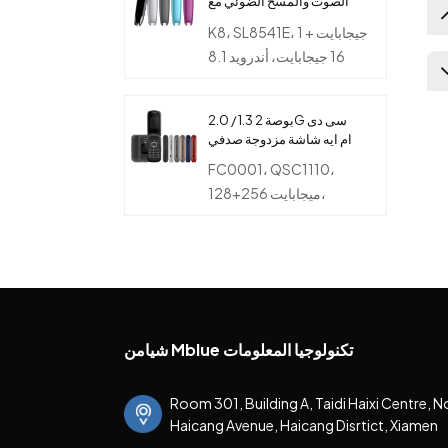
الصوت والمسح الضوئي مع
كاميرا مزدوجة
K8، SL8541E، 1 جيجابايت +
16 جيجابايت، أندرويد 8.1
2.0 / 1.3 بوصة 2G سى دى
ام ايه شاشة مزدوجة صدفي
ميزة الهاتف مع مصباح يدوي
FC0001، QSC1110،
وكاميرا
128+256 ميجابايت،
Brew3.1.5
شيامن Mblue تكنولوجيا المعلومات
Room 301, Building A, Taidi Haixi Centre, N
Haicang Avenue, Haicang Disrtict, Xiamen