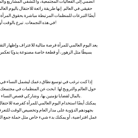
انضمي إلى الفعاليات المجتمعية، واكتشفي المشاريع والمب
حقيقي في العالم. إنها طريقة رائعة للاحتفال باليوم ال
أيضًا التبرعات للمنظمات المرتبطة مباشرة بحقوق المرأة
في هذه التجمعات. تبرع بالوقت أو المال أو الإمدادات التي من شأنها أن تساعد في تعزيز تقدم الإناث في جميع أنحاء العالم!
يعد اليوم العالمي للمرأة فرصة مثالية للاعتراف وإظهار الت
بسيطًا مثل الزهور، أو قطعة خاصة مصنوعة يدويًا تعكس 
دعم المنظمات ا
إذا كنت ترغب في توسيع نطاق دعمك ليشمل النساء في 
حول العالم والترويج لها. ابحث عن المنظمات في مجتمعك أو
بالمال لقضايا تؤمنين بها، وشاركي قصص النساء القويات مع الأصدقاء، وانضمي إلى فعاليات المناصرة الخاصة التي تقودها أصوات ملهمة.
يمكنك أيضًا استخدام اليوم العالمي للمرأة كفرصة للاحتف
بجهودهم الدؤوبة على مدار العام وتخصيص الوقت للتعرف 
عمل افتراضية، أو يمكنك بدء شيء خاص مثل حملة جمع التبرع