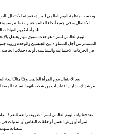
الاحتفال به في جميع أنحاء العالم باعتباره عطلة رسمية
للمرأة لتكريم القيادات النسائية التي أحدثت تأثيرًا إيجابيًا ليس فقط على مجتمعاتنا المحلية ولكن أيضًا على العالم.
اليوم العالمي للمرأة هو حدث سنوي مهم يحتفل بالإنجازا
المستمر من أجل المساواة بين الجنسين والوحدة ورؤية جميع
في الحركات الاجتماعية والسياسية، أو بدء حملاتنا الخاصة 
يعد الاحتفال بيوم المرأة العالمي وقتًا مثاليًا لبد
مرشديك، شارك اقتباسات من شخصياتهم النسائية المفضلة لت
تعد فعاليات اليوم العالمي للمرأة طريقة رائعة للتعرف ع
المرأة أو ورش العمل أو حلقات النقاش أو الندوات في م
منصات ملهمة لبدء محادثات مهمة حول الفجوة بين الجنسين وتمكين المرأة وقضايا العدالة الاجتماعية.