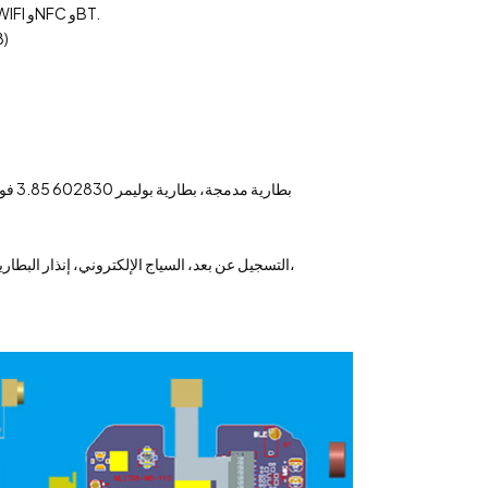
منصة UNISOC W217، التردد الرئيسي 500 ميجا هرتز؛ يدعم VoLTE وهوائي GPS وWIFI وNFC وBT.
1.
7. بطارية مدمجة، بطارية بوليمر 602830 3.85 فولت اختيارية 750 مللي أمبير، 663032 3.85 فولت بطارية بوليمر 800 مللي أمبير
10. برنامج SW: تحديد المواقع في الوقت الحقيقي، SOS، التسجيل عن بعد، السياج الإلكتروني، إنذار البطارية المنخفضة، الاغلاق عن بعد،