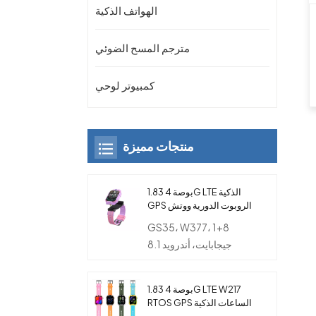
الهواتف الذكية
مترجم المسح الضوئي
كمبيوتر لوحي
منتجات مميزة
1.83 بوصة 4G LTE الذكية
GPS الروبوت الدورية ووتش
الهاتف مع كاميرا مزدوجة
GS35، W377، 1+8
للأطفال
جيجابايت، أندرويد 8.1
1.83 بوصة 4G LTE W217
RTOS GPS الساعات الذكية
مع بطاقة SIM والكاميرا و