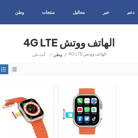
دعم
خبر
محاليل
منتجات
وطن
4G LTE الهاتف ووتش
4G LTE الهاتف ووتش
/
وطن
/
أنت في :