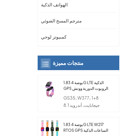
الهواتف الذكية
مترجم المسح الضوئي
كمبيوتر لوحي
منتجات مميزة
1.83 بوصة 4G LTE الذكية
GPS الروبوت الدورية ووتش
الهاتف مع كاميرا مزدوجة
GS35، W377، 1+8
للأطفال
جيجابايت، أندرويد 8.1
1.83 بوصة 4G LTE W217
RTOS GPS الساعات الذكية
مع بطاقة SIM والكاميرا و