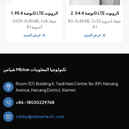
G
2.04 بوصة 4G LTE الروبوت
1.95 بوصة 4G LTE الروبوت
مربع الهاتف الذكي ووتش دون
الذكية GPS الهاتف ووتش بدون
B2، SL8541E، 2+32 جيجا، أندرويد
GS39، SL8541E، 1+16 جيجا،
كاميرا للبالغين دعم تعقب اللياقة
كاميرا للبالغين
8.1
أندرويد 8.1
البدنية
عرض المزيد
عرض المزيد
شيامن Mblue تكنولوجيا المعلومات
Room 301, Building A, Taidi Haixi Centre, No.891, Haicang
Avenue, Haicang Disrtict, Xiamen
+86 -18030229768
tobby@mbluetech.com