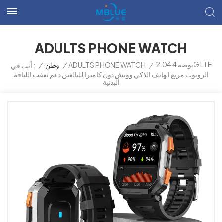
ADULTS PHONE WATCH
2.04 بوصة 4G LTE
/
ADULTS PHONE WATCH
/
وطن
/
أنت في :
الروبوت مربع الهاتف الذكي ووتش دون كاميرا للبالغين دعم تعقب اللياقة
البدنية