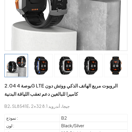
2.04 بوصة 4G LTE الروبوت مربع الهاتف الذكي ووتش دون
كاميرا للبالغين دعم تعقب اللياقة البدنية
B2، SL8541E، 2+32 جيجا، أندرويد 8.1
B2
نموذج :
Black/Silver
لون :