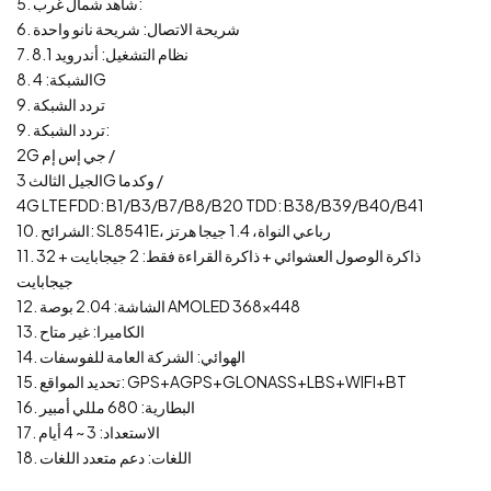
5. شاهد شمال غرب:
6. شريحة الاتصال: شريحة نانو واحدة
7. نظام التشغيل: أندرويد 8.1
8. الشبكة: 4G
9. تردد الشبكة
9. تردد الشبكة:
2G جي إس إم /
الجيل الثالث 3G وكدما /
4G LTE FDD: B1/B3/B7/B8/B20 TDD: B38/B39/B40/B41
10. الشرائح: SL8541E، رباعي النواة، 1.4 جيجا هرتز
11. ذاكرة الوصول العشوائي + ذاكرة القراءة فقط: 2 جيجابايت + 32
جيجابايت
12. الشاشة: 2.04 بوصة AMOLED 368x448
13. الكاميرا: غير متاح
14. الهوائي: الشركة العامة للفوسفات
15. تحديد المواقع: GPS+AGPS+GLONASS+LBS+WIFI+BT
16. البطارية: 680 مللي أمبير
17. الاستعداد: 3 ~ 4 أيام
18. اللغات: دعم متعدد اللغات