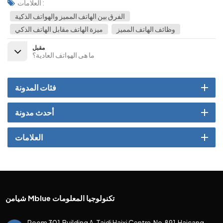
العلامات :
الفرق بين الهاتف المميز والهواتف الذكية
وظائف الهاتف المميز
ميزة الهاتف مقابل الهاتف الذكي
مقبل
ما هي الهواتف العادية؟
فئات المدونة
أحدث مدونة
العلامات
شيامن Mblue تكنولوجيا المعلومات
Room 301, Building A, Taidi Haixi Centre, No.891, Haicang