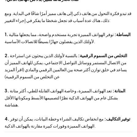
قد تبدو فكرة التحول من هاتف ذكي إلى هاتف مميز أمرًا شاقًا في البداية. ومع
ذلك، هناك عدة أسباب قد تجعل شخصًا ما يفكر في إجراء التغيير:
1. البساطة:
توفر الهواتف المميزة تجربة مستخدم واضحة، مما يجعلها مثالية
لأولئك الذين يفضلون جهازًا بسيطًا للاتصالات الأساسية.
2. التخلص من السموم الرقمية:
بالنسبة لأولئك الذين يبحثون عن استراحة
من الاتصال المستمر ووسائل التواصل الاجتماعي، يمكن للهاتف المميز أن
يساعد في خلق توازن أكثر صحة بين العالمين الرقمي والمادي (اقرأ المزيد
عن التخلص من السموم الرقمية)
3. المتانة:
تعد الهواتف المميزة، وخاصة الهواتف القابلة للطي، أكثر متانة
بشكل عام من الهواتف الذكية نظرًا لتصميمها الأبسط ومكوناتها الأقل
هشاشة.
4. توفير التكاليف:
مع انخفاض تكاليف الشراء وخطة البيانات، يمكن أن توفر
الهواتف المميزة وفورات كبيرة مقارنة بالهواتف الذكية.