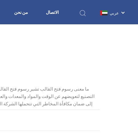
الاتصال
من نحن
عربي
التصنيع لتعويضهم عن الوقت والمواد والمعدات والع
إلى ضمان مكافأة المخاطر التي تتحملها الشركة ا
تكلفة فتح القالب على عدد من العوامل، بما في ذلك 
القالب بشكل عام، قد تتراوح تكلفة فتح القالب البسيط
المعقد قد تصل إلى مئات الآلاف أو حتى ملايين اليوان