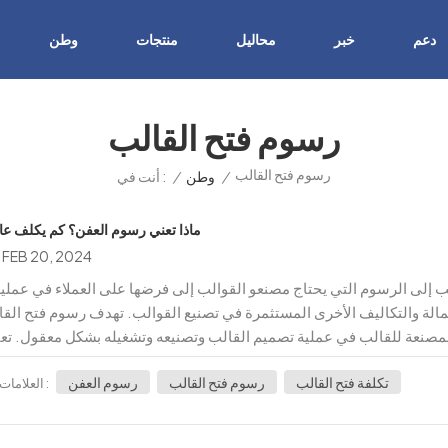
دعم
خبر
محاليل
منتجات
وطن
رسوم فتح القالب
رسوم فتح القالب
/
وطن
/
أنت في :
ماذا تعني رسوم العفن؟ كم يكلف عا
FEB 20, 2024
مالة والتكاليف الأخرى المستثمرة في تصنيع القوالب. تهدف رسوم فتح الق
لمصنعة للقالب في عملية تصميم القالب وتصنيعه وتشغيله بشكل معقول. تع
مدى تعقيد القالب والمواد والمعدات والعمالة والتكاليف الأخرى، بالإضافة 
تكلفة فتح القالب
رسوم فتح القالب
رسوم العفن
طلب العملاء والمنافسة في السوق. ولذلك، فإن المبلغ الدقيق لتكاليف فتح القالب يمكن أن يختل
العلامات :
 بين آلاف اليوانات وعشرات الآلاف من اليوانات، في حين أن تكلفة فتح الق
ات. بالإضافة إلى ذلك، قد تتطلب بعض القوالب المتطورة تكاليف فتح قالب أ