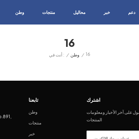
دعم
خبر
محاليل
منتجات
وطن
16
16
/
وطن
/
أنت في :
اشترك
تابعنا
وطن
ل على آخر الأخبار ومعلومات
o.891,
المنتجات
منتجات
خبر