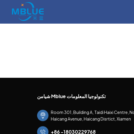
شيامن Mblue تكنولوجيا المعلومات
Room 301, Building A, Taidi Haixi Centre, N
Haicang Avenue, Haicang Disrtict, Xiamen
+86 -18030229768